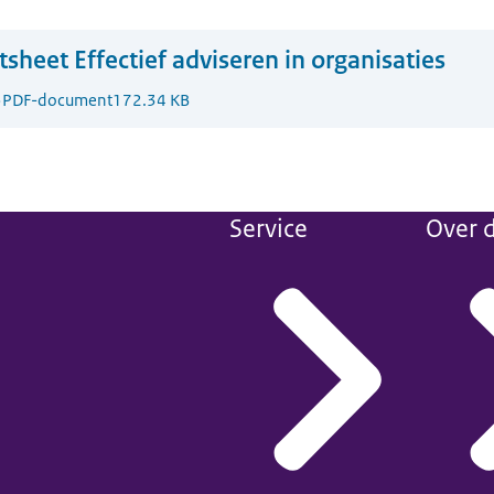
tsheet Effectief adviseren in organisaties
5
PDF-document
172.34 KB
Service
Over d