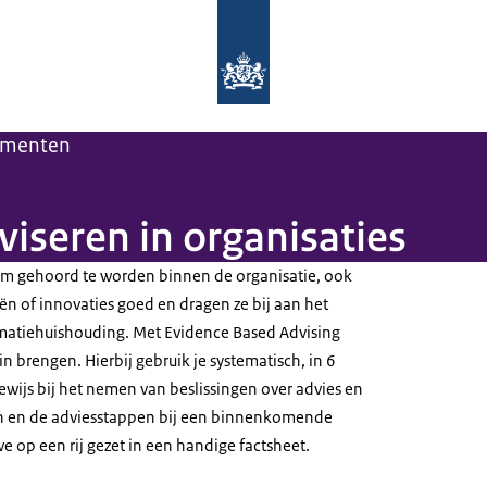
Naar de homepage van Leerhuis Info
menten
viseren in organisaties
e om gehoord te worden binnen de organisatie, ook
eeën of innovaties goed en dragen ze bij aan het
matiehuishouding. Met Evidence Based Advising
in brengen. Hierbij gebruik je systematisch, in 6
wijs bij het nemen van beslissingen over advies en
en en de adviesstappen bij een binnenkomende
 op een rij gezet in een handige factsheet.