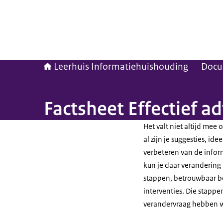
Leerhuis Informatiehuishouding
Docu
Factsheet Effectief ad
Het valt niet altijd me
al zijn je suggesties, id
verbeteren van de infor
kun je daar verandering 
stappen, betrouwbaar be
interventies. Die stapp
verandervraag hebben we