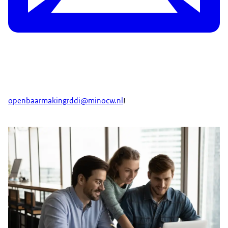
openbaarmakingrddi@minocw.nl
!