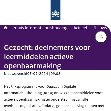
Naar de homepage van Leerhuis Inf
Leerhuis Informatiehuishouding
Actueel
Nieuws
Vu
Gezocht: deelnemers voor
leermiddelen actieve
openbaarmaking
Nieuwsbericht
07-05-2024 | 09:08
Het Rijksprogramma voor Duurzaam Digitale
Informatiehuishouding (RDDI) ontwikkelt leermiddelen voor
actieve openbaarmaking ter ondersteuning van alle
overheidsorganisaties. Zodat zij goed aan de slag kunnen met