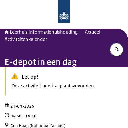
Naar de homepage van Leerhuis Inf
Leerhuis Informatiehuishouding
Actueel
Activiteitenkalender
Vu
E-depot in een dag
Let op!
Deze activiteit heeft al plaatsgevonden.
21-04-2026
09:30
-
16:30
Den Haag (Nationaal Archief)