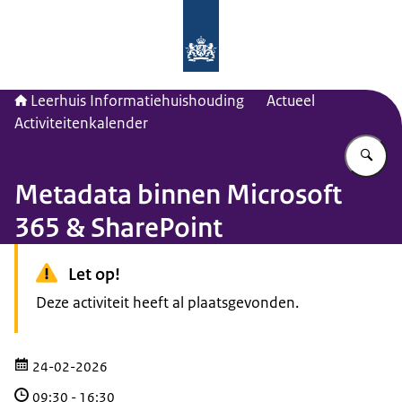
Naar de homepage van Leerhuis Inf
Leerhuis Informatiehuishouding
Actueel
Activiteitenkalender
Vu
Metadata binnen Microsoft
365 & SharePoint
Let op!
Deze activiteit heeft al plaatsgevonden.
24-02-2026
09:30
-
16:30