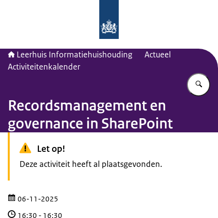
Naar de homepage van Leerhuis Inf
Leerhuis Informatiehuishouding
Actueel
Activiteitenkalender
Vu
Recordsmanagement en
governance in SharePoint
Let op!
Deze activiteit heeft al plaatsgevonden.
06-11-2025
16:30
-
16:30