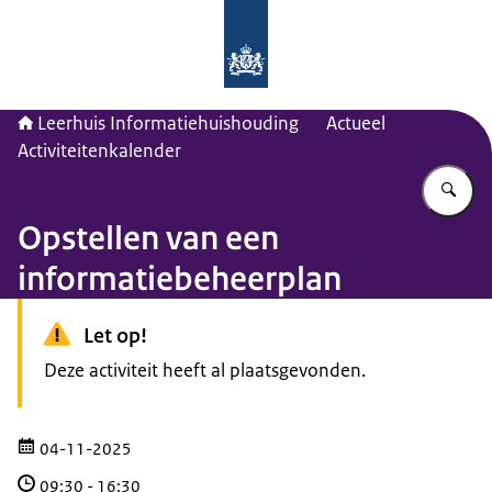
Naar de homepage van Leerhuis Inf
Leerhuis Informatiehuishouding
Actueel
Activiteitenkalender
Vu
Opstellen van een
informatiebeheerplan
Let op!
Deze activiteit heeft al plaatsgevonden.
04-11-2025
09:30
-
16:30