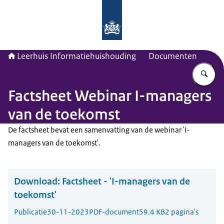
Naar de homepage van Leerhuis Inf
Leerhuis Informatiehuishouding
Documenten
Vu
Factsheet Webinar I-managers
van de toekomst
De factsheet bevat een samenvatting van de webinar 'I-
managers van de toekomst'.
Download:
Factsheet - 'I-managers van de
toekomst'
Publicatie
30-11-2023
PDF-document
59.4 KB
2 pagina's